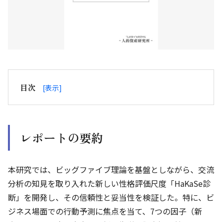
目次
レ
ポ
ー
レポートの要約
ト
の
要
本研究では、ビッグファイブ理論を基盤としながら、交流
約
分析の知見を取り入れた新しい性格評価尺度「HaKaSe診
断」を開発し、その信頼性と妥当性を検証した。特に、ビ
ジネス場面での行動予測に焦点を当て、7つの因子（新