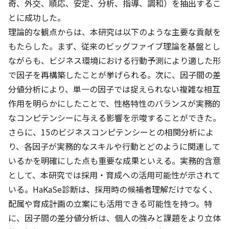
奇、外交、順応、安定、分析、指導、調和）を抽出するこ
とに成功した。
理論的な観点からは、本研究は以下のような主要な貢献を
もたらした。まず、従来のビッグファイブ理論を基盤とし
ながらも、ビジネス環境における行動予測により適した形
で因子を再構築したことが挙げられる。次に、因子間の差
分値分析により、単一の因子では捉えられない複雑な相互
作用を明らかにしたことで、性格特性のバランスが実務的
なコンピテンシーに与える影響を示唆することができた。
さらに、15のビジネスコンピテンシーとの相関分析によ
り、各因子が実務的なスキルや行動とどのように関連して
いるかを明確にした点も重要な成果といえる。実務的含意
として、本研究では採用・育成への活用可能性が示されて
いる。HaKaSe診断は、採用時の候補者理解だけでなく、
配属や育成計画の立案にも活用できる可能性を持つ。特
に、因子間の差分値分析は、個人の強みと課題をより立体