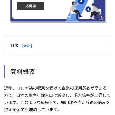
目次
資
料
概
資料概要
要
ダ
ウ
近年、コロナ禍の収束を受けて企業の採用意欲が高まる一
ン
方で、日本の生産年齢人口は減少し、求人倍率が上昇して
ロ
ー
います。このような環境下で、採用難や内定辞退の悩みを
ド
抱える企業も増加しています。
フ