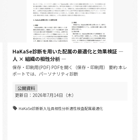
HaKaSe診断を用いた配属の最適化と効果検証 ―
人 × 組織の相性分析 ―
保存・印刷用(PDF) PDFを開く（保存・印刷用） 要約 本レ
ポートでは、パーソナリティ診断
公開資料
更新日：
2026年7月14日（木）
HaKaSe診断
新入社員
相性分析
適性検査
配属最適化