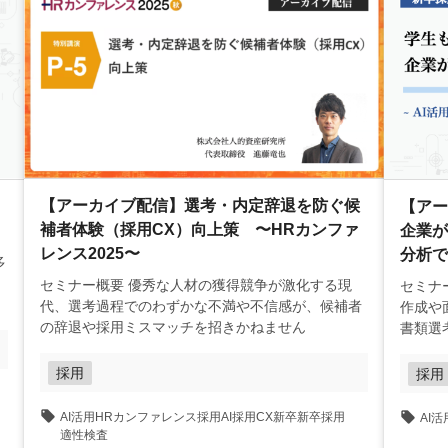
【アーカイブ配信】選考・内定辞退を防ぐ候
【アー
補者体験（採用CX）向上策 〜HRカンファ
企業が
レンス2025〜
分析で
７
セミナー概要 優秀な人材の獲得競争が激化する現
セミナー概要 近年、多くの
代、選考過程でのわずかな不満や不信感が、候補者
作成や
の辞退や採用ミスマッチを招きかねません
書類選
採用
採用
AI活用
HRカンファレンス
採用AI
採用CX
新卒
新卒採用
AI活
適性検査