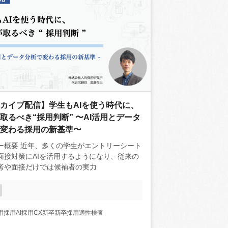
カイブ配信】学生もAIを使う時代に、
取るべき“採用判断” 〜AI活用とデータ
変わる採用の新基準〜
学生がエントリーシート
面接対策にAIを活用するようになり、従来の
考や面接だけでは候補者の実力
用
採用AI
採用CX
新卒
新卒採用
適性検査